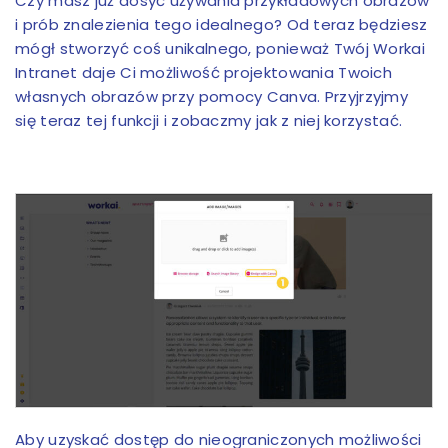
Czy masz już dosyć używania przykładowych obrazów
i prób znalezienia tego idealnego? Od teraz będziesz
mógł stworzyć coś unikalnego, ponieważ Twój Workai
Intranet daje Ci możliwość projektowania Twoich
własnych obrazów przy pomocy Canva. Przyjrzyjmy
się teraz tej funkcji i zobaczmy jak z niej korzystać.
Aby uzyskać dostęp do nieograniczonych możliwości