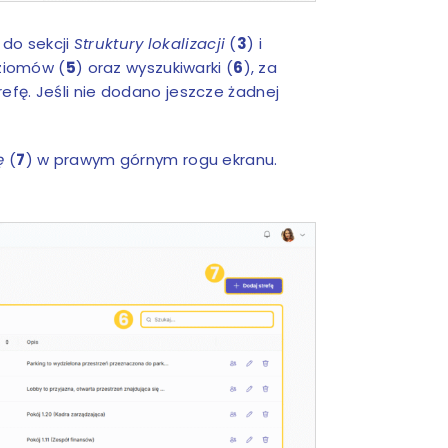
do sekcji
Struktury lokalizacji
(
3
) i
oziomów (
5
) oraz wyszukiwarki (
6
), za
fę. Jeśli nie dodano jeszcze żadnej
fę
(
7
) w prawym górnym rogu ekranu.