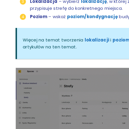
Lokalizacja
– wybierz
lokalizację
, w której
przypisuje strefę do konkretnego miejsca.
Poziom
– wskaż
poziom/kondygnację
budyn
Więcej na temat tworzenia
lokalizacji
i
pozio
artykułów na ten temat.