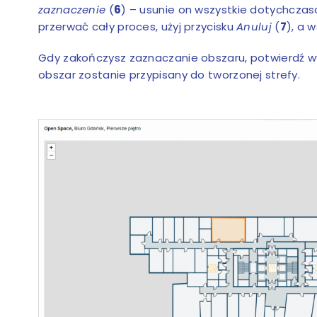
zaznaczenie
(
6
) – usunie on wszystkie dotychczaso
przerwać cały proces, użyj przycisku
Anuluj
(
7
), a 
Gdy zakończysz zaznaczanie obszaru, potwierdź wy
obszar zostanie przypisany do tworzonej strefy.